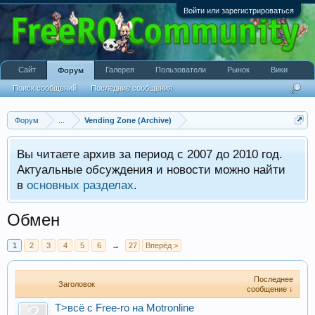
Войти или зарегистрироваться
Сайт
Галерея
Пользователи
Рынок
Вики
Форум
Поиск сообщений
Последние сообщения
Форум
...
Vending Zone (Archive)
Вы читаете архив за период с 2007 до 2010 год.
Актуальные обсуждения и новости можно найти
в
основных разделах
.
Обмен
1
2
3
4
5
6
→
27
Вперёд >
Последнее
Заголовок
сообщение ↓
T>всё c Free-ro на Motronline