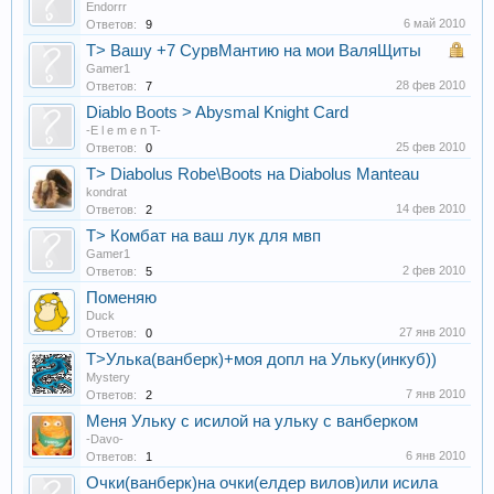
Endorrr
6 май 2010
Ответов:
9
T> Вашу +7 СурвМантию на мои ВаляЩиты
Gamer1
28 фев 2010
Ответов:
7
Diablo Boots > Abysmal Knight Card
-E l e m e n T-
25 фев 2010
Ответов:
0
T> Diabolus Robe\Boots на Diabolus Manteau
kondrat
14 фев 2010
Ответов:
2
T> Комбат на ваш лук для мвп
Gamer1
2 фев 2010
Ответов:
5
Поменяю
Duck
27 янв 2010
Ответов:
0
T>Улька(ванберк)+моя допл на Ульку(инкуб))
Mystery
7 янв 2010
Ответов:
2
Меня Ульку с исилой на ульку с ванберком
-Davo-
6 янв 2010
Ответов:
1
Очки(ванберк)на очки(елдер вилов)или исила