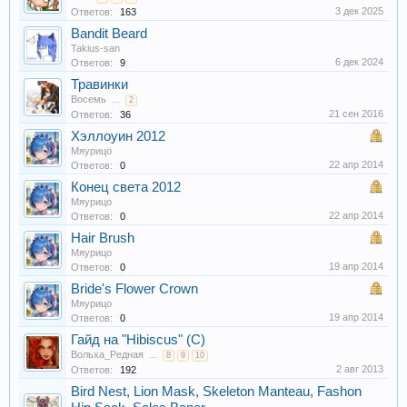
3 дек 2025
Ответов:
163
Bandit Beard
Takius-san
6 дек 2024
Ответов:
9
Травинки
Восемь
...
2
21 сен 2016
Ответов:
36
Хэллоуин 2012
Мяурицо
22 апр 2014
Ответов:
0
Конец света 2012
Мяурицо
22 апр 2014
Ответов:
0
Hair Brush
Мяурицо
19 апр 2014
Ответов:
0
Bride's Flower Crown
Мяурицо
19 апр 2014
Ответов:
0
Гайд на "Hibiscus" (C)
Вольха_Редная
...
8
9
10
2 авг 2013
Ответов:
192
Bird Nest, Lion Mask, Skeleton Manteau, Fashon