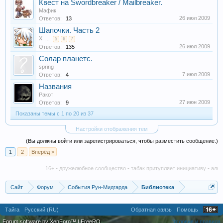
Квест на Swordbreaker / Mailbreaker.
Мафик
26 июл 2009
Ответов:
13
Шапочки. Часть 2
X
...
5
6
7
26 июл 2009
Ответов:
135
Солар планетс.
spring
7 июл 2009
Ответов:
4
Названия
Ракот
27 июн 2009
Ответов:
9
Показаны темы с 1 по 20 из 37
Настройки отображения тем
(Вы должны войти или зарегистрироваться, чтобы разместить сообщение.)
1
2
Вперёд >
16+ • дружелюбное сообщество • табак притупляет инициативу • алкого
Сайт
Форум
События Рун-Мидгарда
Библиотека
Тайга
Русский (RU)
Обратная связь
Помощь
Forum software by XenForo™
|
FreeRO
Условия и правила