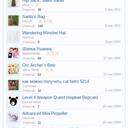
Hip Sack, Sales Baner
alexir
...
2
1 июн 2011
Ответов:
35
Santa's Bag
DAzuR
...
8
9
10
6 янв 2010
Ответов:
196
Wandering Minstrel Hat
Hell-kun
9 дек 2009
Ответов:
9
Шапка-Ушанка.
Mahoromatic
...
2
3
4
27 ноя 2009
Ответов:
69
Orc Archer's Bow
.Дочь Леса.
...
2
3
22 сен 2009
Ответов:
52
как можно получить cat helm 5214
Тормозок
6 сен 2009
Ответов:
10
Level 4 Weapon Quest (первая Версия)
wicked mood
26 июл 2009
Ответов:
7
Advanced Mini Propeller
Neveroff
26 июл 2009
Ответов:
11