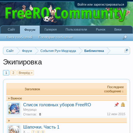
Войти или зарегистрироваться
Сайт
Галерея
Пользователи
Рынок
Вики
Форум
Поиск сообщений
Последние сообщения
Сайт
Форум
События Рун-Мидгарда
Библиотека
Экипировка
1
2
Вперёд >
Последнее
Заголовок
сообщение ↓
» Важное
Список головных уборов FreeRO
Мяурицо
12 июн 2015
Ответов:
8
»
Шапочки. Часть 1
X
...
7
8
9