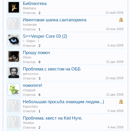
Библиотека
Makihara
12 май 2008
Ответов:
2
Ивентовая шапка сантапоринга
Incinerate
10 янв 2009
Ответов:
1
S>>Vesper Core 03 (2)
l - Sniper - l
6 апр 2009
Ответов:
2
Прошу помоч
Olorin
22 дек 2008
Ответов:
8
Проблема с квестом на ОББ
gekssssss
15 мар 2009
Ответов:
3
помогите!
chuppsik
21 дек 2008
Ответов:
6
Небольшая просьба знающим людям...)
Kapuchino
5 янв 2009
Ответов:
1
Проблема: квест на Kiel Hyre.
Sheldon
4 янв 2009
Ответов:
2