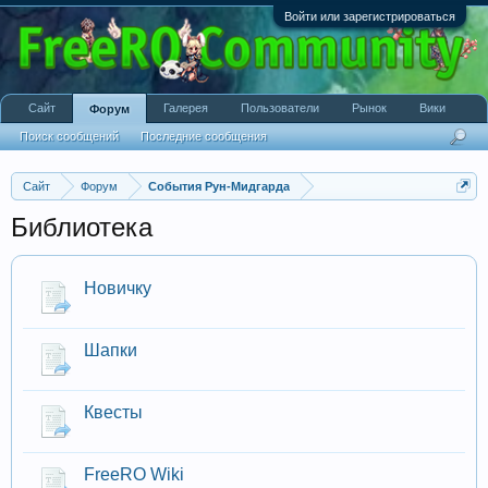
Войти или зарегистрироваться
Сайт
Галерея
Пользователи
Рынок
Вики
Форум
Поиск сообщений
Последние сообщения
Сайт
Форум
События Рун-Мидгарда
Библиотека
Новичку
Шапки
Квесты
FreeRO Wiki