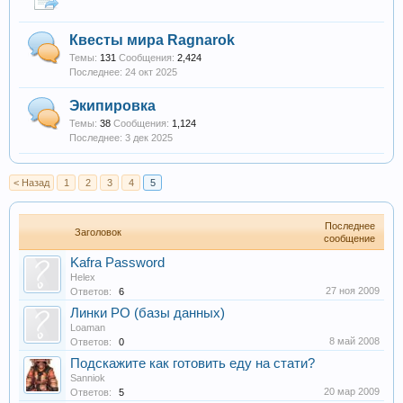
Квесты мира Ragnarok
Темы:
131
Сообщения:
2,424
24 окт 2025
Экипировка
Темы:
38
Сообщения:
1,124
3 дек 2025
< Назад
1
2
3
4
5
Последнее
Заголовок
сообщение
Kafra Password
Helex
27 ноя 2009
Ответов:
6
Линки РО (базы данных)
Loaman
8 май 2008
Ответов:
0
Подскажите как готовить еду на стати?
Sanniok
20 мар 2009
Ответов:
5