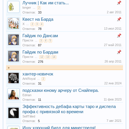
Лучник | Как им стать...
longer
...
2
2 авг 2011
Ответов:
33
Квест на Барда
X
...
2
3
4
13 июл 2011
Ответов:
78
Гайдик по Дансам
Присти
...
3
4
5
27 май 2011
Ответов:
87
Гайдик по Бардам
Присти
...
12
13
14
26 апр 2011
Ответов:
276
»
хантер-новичок
ArkRoyal
...
2
22 янв 2024
Ответов:
31
подсказки юному арчеру от Снайпера.
Edrian
11 фев 2023
Ответов:
11
Эффективность дебафа карты таро и диспела
профа c привязкой ко времени
SelfTitled
7 авг 2021
Ответов:
5
Ищу хороший билд для минестреля!