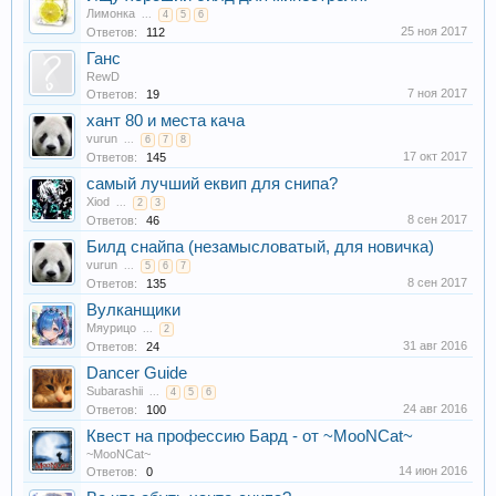
Лимонка
...
4
5
6
25 ноя 2017
Ответов:
112
Ганс
RewD
7 ноя 2017
Ответов:
19
хант 80 и места кача
vurun
...
6
7
8
17 окт 2017
Ответов:
145
самый лучший еквип для снипа?
Xiod
...
2
3
8 сен 2017
Ответов:
46
Билд снайпа (незамысловатый, для новичка)
vurun
...
5
6
7
8 сен 2017
Ответов:
135
Вулканщики
Мяурицо
...
2
31 авг 2016
Ответов:
24
Dancer Guide
Subarashii
...
4
5
6
24 авг 2016
Ответов:
100
Квест на профессию Бард - от ~MooNCat~
~MooNCat~
14 июн 2016
Ответов:
0