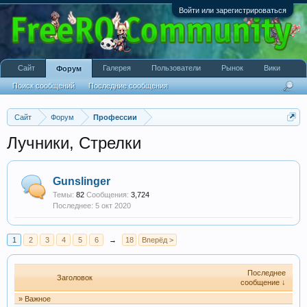
Войти или зарегистрироваться
Сайт
Галерея
Пользователи
Рынок
Вики
Форум
Поиск сообщений
Последние сообщения
Сайт
Форум
Профессии
Лучники, Стрелки
Gunslinger
Темы:
82
Сообщения:
3,724
5 окт 2020
1
2
3
4
5
6
→
18
Вперёд >
Последнее
Заголовок
сообщение ↓
» Важное