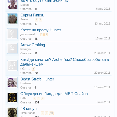
Во что обуть ханто-снипа?
Daoshi
6 янв 2016
Ответов:
11
Скрим Гипся.
Sexton
...
2
3
13 апр 2015
Ответов:
47
Квест на профу Hunter
десяточка!
...
2
3
15 авг 2011
Ответов:
48
Arrow Crafting
hakutyo
23 июл 2011
Ответов:
11
Как\Где качатся? Archer`ом? Способ зароботка в
дальнейшем .
ra1n
...
2
20 июл 2011
Ответов:
20
Beast Strafe Hunter
Unrivaled
15 июл 2011
Ответов:
9
Обсуждение билда для МВП Снайпа
DabL
...
5
6
7
3 июл 2011
Ответов:
132
ГВ клоун
Time Bandit
...
8
9
10