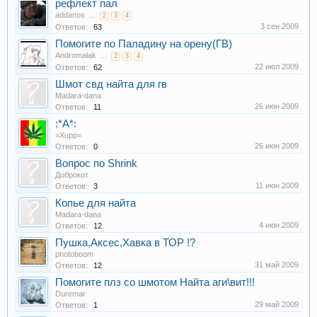
рефлект пал
addanos
...
2
3
4
3 сен 2009
Ответов:
63
Помогите по Паладину на орену(ГВ)
Andromalak
...
2
3
4
22 июл 2009
Ответов:
62
Шмот свд найта для гв
Madara-dana
26 июн 2009
Ответов:
11
:*А*:
=Xupp=
26 июн 2009
Ответов:
0
Вопрос по Shrink
Доброкот
11 июн 2009
Ответов:
3
Копье для найта
Madara-dana
4 июн 2009
Ответов:
12
Пушка,Аксес,Хавка в ТОР !?
photoboom
31 май 2009
Ответов:
12
Помогите плз со шмотом Найта аги\вит!!!
Duremar
29 май 2009
Ответов:
1