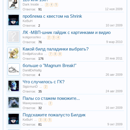
Dark Inside
...
3
4
5
12 ноя 2009
Ответов:
91
проблема с квестом на Shrink
KeBuH
10 окт 2009
Ответов:
2
ЛК -МВП-шник гайдик с картинками и видио
kotigoroshko
...
2
3
4
9 мар 2010
Ответов:
76
Какой билд паладинки выбрать?
EmilijaKozulka
...
7
8
9
20 янв 2011
Ответов:
176
больше о "Magnum Break!"
DaniilDeNafig
26 авг 2009
Ответов:
4
Что случилось с ГК?
SigizmunD
...
2
24 авг 2009
Ответов:
35
Палы со стажем поможите...
Манкунианец
...
2
16 окт 2009
Ответов:
32
Подскажите пожалусто Билдик
KeBuH
...
3
4
5
9 окт 2009
Ответов:
81