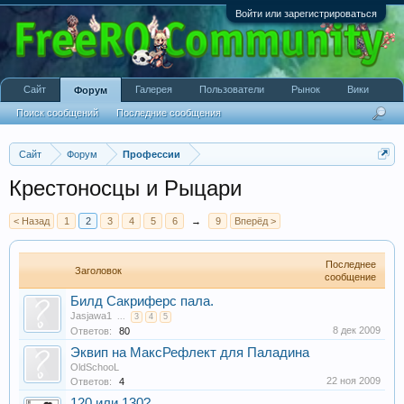
Войти или зарегистрироваться
Сайт
Галерея
Пользователи
Рынок
Вики
Форум
Поиск сообщений
Последние сообщения
Сайт
Форум
Профессии
Крестоносцы и Рыцари
< Назад
1
2
3
4
5
6
→
9
Вперёд >
Последнее
Заголовок
сообщение
Билд Сакриферс пала.
Jasjawa1
...
3
4
5
8 дек 2009
Ответов:
80
Эквип на МаксРефлект для Паладина
OldSchooL
22 ноя 2009
Ответов:
4
120 или 130?