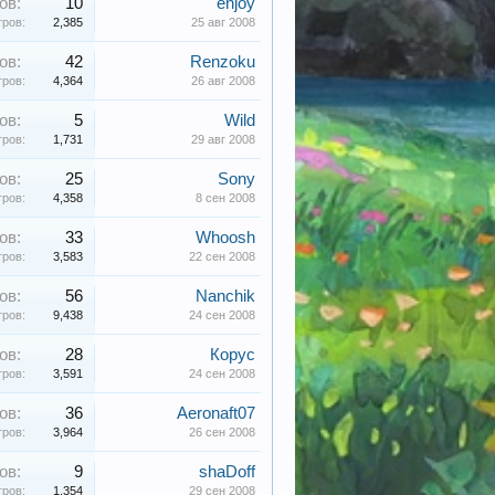
ов:
10
enjoy
ров:
2,385
25 авг 2008
ов:
42
Renzoku
ров:
4,364
26 авг 2008
ов:
5
Wild
ров:
1,731
29 авг 2008
ов:
25
Sony
ров:
4,358
8 сен 2008
ов:
33
Whoosh
ров:
3,583
22 сен 2008
ов:
56
Nanchik
ров:
9,438
24 сен 2008
ов:
28
Корус
ров:
3,591
24 сен 2008
ов:
36
Aeronaft07
ров:
3,964
26 сен 2008
ов:
9
shaDoff
ров:
1,354
29 сен 2008