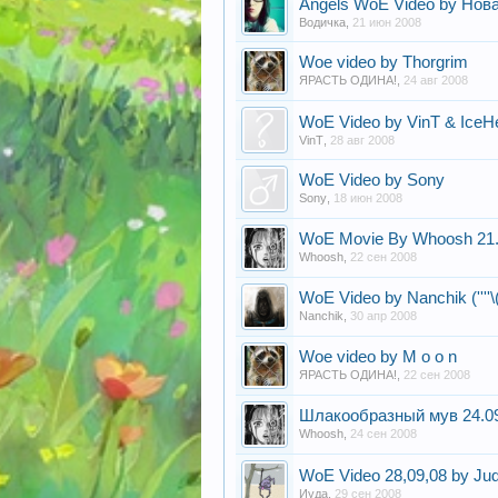
Angels WoE Video by Нов
Водичка
,
21 июн 2008
Woe video by Thorgrim
ЯРАСТЬ ОДИНА!
,
24 авг 2008
WoE Video by VinT & IceH
VinT
,
28 авг 2008
WoE Video by Sony
Sony
,
18 июн 2008
WoE Movie By Whoosh 21.
Whoosh
,
22 сен 2008
WoE Video by Nanchik (''''\(>
Nanchik
,
30 апр 2008
Woe video by M o o n
ЯРАСТЬ ОДИНА!
,
22 сен 2008
Шлакообразный мув 24.0
Whoosh
,
24 сен 2008
WoE Video 28,09,08 by Ju
Иуда
,
29 сен 2008