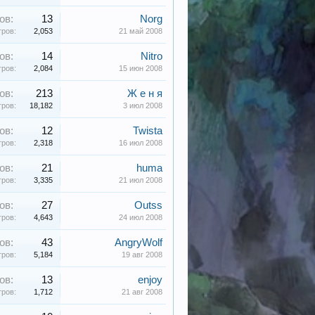
ов:
13
Norg
ров:
2,053
21 май 2008
ов:
14
Nitro
ров:
2,084
15 июн 2008
ов:
213
Ж е н я
ров:
18,182
3 июл 2008
ов:
12
Twista
ров:
2,318
16 июл 2008
ов:
21
huma
ров:
3,335
21 июл 2008
ов:
27
Outss
ров:
4,643
24 июл 2008
ов:
43
AngryWolf
ров:
5,184
19 авг 2008
ов:
13
enjoy
ров:
1,712
21 авг 2008