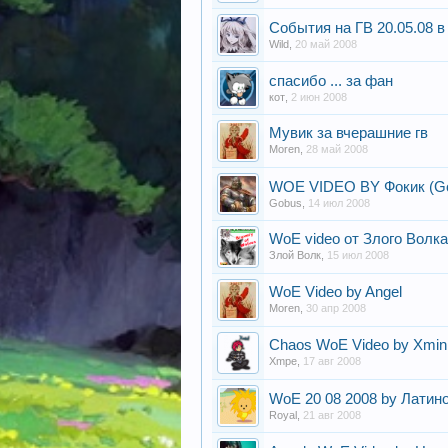
События на ГВ 20.05.08 
Wild
,
20 май 2008
спасибо ... за фан
кот
,
2 июн 2008
Мувик за вчерашние гв
Moren
,
28 май 2008
WOE VIDEO BY Фокик (G
Gobus
,
14 июл 2008
WoE video от Злого Волка
Злой Волк
,
15 июл 2008
WoE Video by Angel
Moren
,
30 апр 2008
Chaos WoE Video by Xmini
Xmpe
,
17 авг 2008
WoE 20 08 2008 by Латин
Royal
,
21 авг 2008