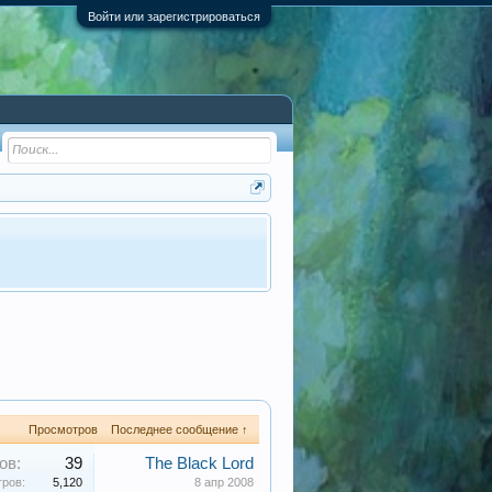
Войти или зарегистрироваться
Просмотров
Последнее сообщение ↑
ов:
39
The Black Lord
ров:
5,120
8 апр 2008