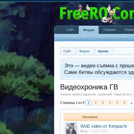
Сайт
Галерея
Польз
Форум
Поиск сообщений
Последние сообщения
Сайт
Форум
Архив
Это — видео-съёмка с прош
Сами битвы обсуждаются зд
Видеохроника ГВ
Записи происходивших сражений. Чаще всего, 
Страница 1 из 9
1
2
3
4
5
6
→
Заголовок
WoE video от Kenpachi
llexa
,
17 мар 2008