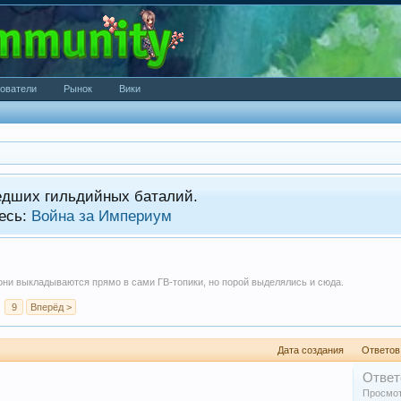
ователи
Рынок
Вики
едших гильдийных баталий.
есь:
Война за Империум
они выкладываются прямо в сами ГВ-топики, но порой выделялись и сюда.
9
Вперёд >
Дата создания
Ответов
Ответ
Просмот