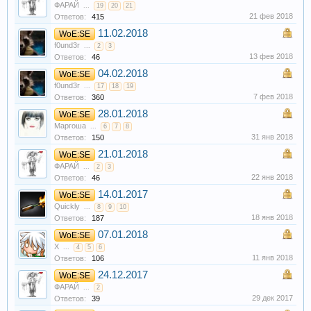
ФАРАЙ
...
19
20
21
21 фев 2018
Ответов:
415
11.02.2018
WoE:SE
f0und3r
...
2
3
13 фев 2018
Ответов:
46
04.02.2018
WoE:SE
f0und3r
...
17
18
19
7 фев 2018
Ответов:
360
28.01.2018
WoE:SE
Маргоша
...
6
7
8
31 янв 2018
Ответов:
150
21.01.2018
WoE:SE
ФАРАЙ
...
2
3
22 янв 2018
Ответов:
46
14.01.2017
WoE:SE
Quickly
...
8
9
10
18 янв 2018
Ответов:
187
07.01.2018
WoE:SE
X
...
4
5
6
11 янв 2018
Ответов:
106
24.12.2017
WoE:SE
ФАРАЙ
...
2
29 дек 2017
Ответов:
39