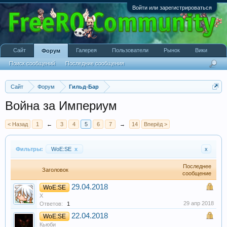
Войти или зарегистрироваться
Сайт
Галерея
Пользователи
Рынок
Вики
Форум
Поиск сообщений
Последние сообщения
Сайт
Форум
Гильд-Бар
Война за Империум
< Назад
1
←
3
4
5
6
7
→
14
Вперёд >
Фильтры:
WoE:SE
x
x
Последнее
Заголовок
сообщение
29.04.2018
WoE:SE
X
29 апр 2018
Ответов:
1
22.04.2018
WoE:SE
Кьюби