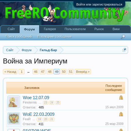
Войти или зарегистрироваться
Сайт
Галерея
Пользователи
Рынок
Вики
Форум
Поиск сообщений
Последние сообщения
Сайт
Форум
Гильд-Бар
Война за Империум
< Назад
1
←
46
47
48
49
50
51
Вперёд >
Последнее
Заголовок
сообщение
Woe 12.07.09
Finsternis
...
23
24
25
15 июл 2009
Ответов:
485
WoE 22.03.2009
FeaR
...
19
20
21
25 мар 2009
Ответов:
411