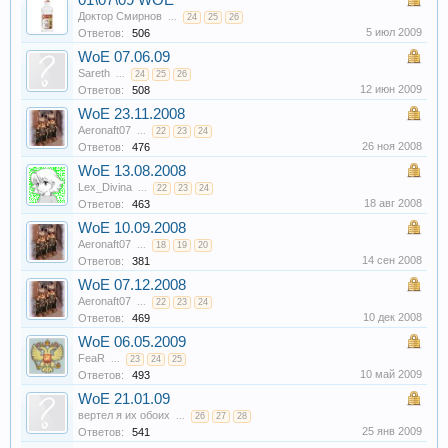
01\07\09 WOE
Доктор Смирнов
...
24
25
26
5 июл 2009
Ответов:
506
WoE 07.06.09
Sareth
...
24
25
26
12 июн 2009
Ответов:
508
WoE 23.11.2008
Aeronaft07
...
22
23
24
26 ноя 2008
Ответов:
476
WoE 13.08.2008
Lex_Divina
...
22
23
24
18 авг 2008
Ответов:
463
WoE 10.09.2008
Aeronaft07
...
18
19
20
14 сен 2008
Ответов:
381
WoE 07.12.2008
Aeronaft07
...
22
23
24
10 дек 2008
Ответов:
469
WoE 06.05.2009
FeaR
...
23
24
25
10 май 2009
Ответов:
493
WoE 21.01.09
вертел я их обоих
...
26
27
28
25 янв 2009
Ответов:
541