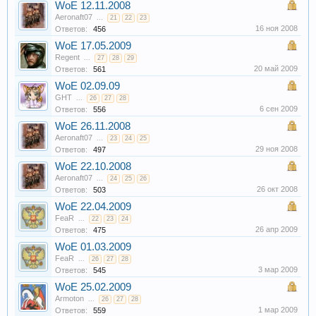
WoE 12.11.2008
Aeronaft07
...
21
22
23
16 ноя 2008
Ответов:
456
WoE 17.05.2009
Regent
...
27
28
29
20 май 2009
Ответов:
561
WoE 02.09.09
GHT
...
26
27
28
6 сен 2009
Ответов:
556
WoE 26.11.2008
Aeronaft07
...
23
24
25
29 ноя 2008
Ответов:
497
WoE 22.10.2008
Aeronaft07
...
24
25
26
26 окт 2008
Ответов:
503
WoE 22.04.2009
FeaR
...
22
23
24
26 апр 2009
Ответов:
475
WoE 01.03.2009
FeaR
...
26
27
28
3 мар 2009
Ответов:
545
WoE 25.02.2009
Armoton
...
26
27
28
1 мар 2009
Ответов:
559