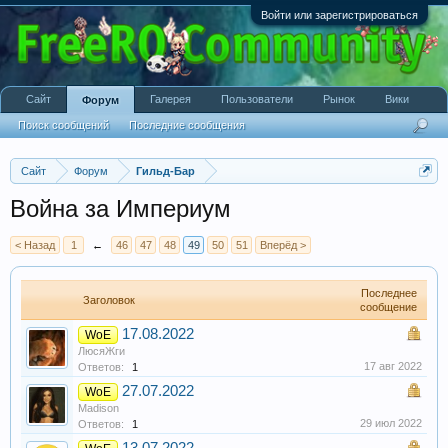
Войти или зарегистрироваться
Сайт
Галерея
Пользователи
Рынок
Вики
Форум
Поиск сообщений
Последние сообщения
Сайт
Форум
Гильд-Бар
Война за Империум
< Назад
1
←
46
47
48
49
50
51
Вперёд >
Последнее
Заголовок
сообщение
17.08.2022
WoE
ЛюсяЖги
17 авг 2022
Ответов:
1
27.07.2022
WoE
Madison
29 июл 2022
Ответов:
1