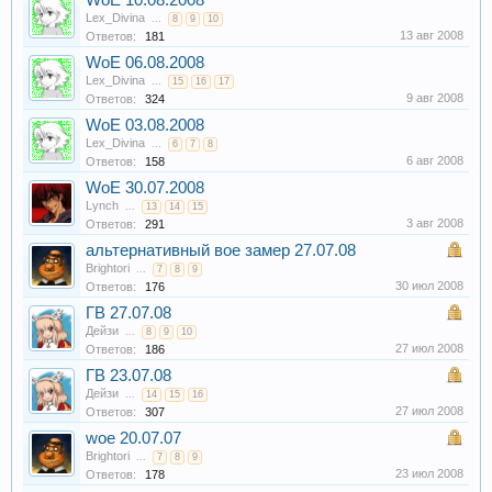
WoE 10.08.2008
Lex_Divina
...
8
9
10
13 авг 2008
Ответов:
181
WoE 06.08.2008
Lex_Divina
...
15
16
17
9 авг 2008
Ответов:
324
WoE 03.08.2008
Lex_Divina
...
6
7
8
6 авг 2008
Ответов:
158
WoE 30.07.2008
Lynch
...
13
14
15
3 авг 2008
Ответов:
291
альтернативный вое замер 27.07.08
Brightori
...
7
8
9
30 июл 2008
Ответов:
176
ГВ 27.07.08
Дейзи
...
8
9
10
27 июл 2008
Ответов:
186
ГВ 23.07.08
Дейзи
...
14
15
16
27 июл 2008
Ответов:
307
woe 20.07.07
Brightori
...
7
8
9
23 июл 2008
Ответов:
178