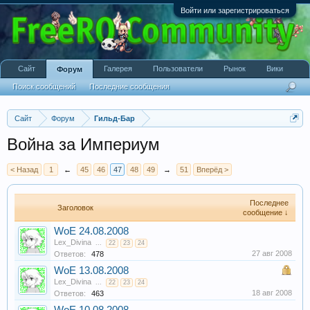
Войти или зарегистрироваться
Сайт
Галерея
Пользователи
Рынок
Вики
Форум
Поиск сообщений
Последние сообщения
Сайт
Форум
Гильд-Бар
Война за Империум
< Назад
1
←
45
46
47
48
49
→
51
Вперёд >
Последнее
Заголовок
сообщение ↓
WoE 24.08.2008
Lex_Divina
...
22
23
24
27 авг 2008
Ответов:
478
WoE 13.08.2008
Lex_Divina
...
22
23
24
18 авг 2008
Ответов:
463