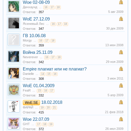
Woe 02-08-09
Дачхаунд
...
16
17
18
5 авг 2009
Ответов:
357
WoE 27.12.09
Ясеневый Лес
...
16
17
18
30 дек 2009
Ответов:
347
ГВ 10.06.08
Morgy
...
16
17
18
13 июн 2008
Ответов:
359
Война 25.11.09
Neverever
...
16
17
18
29 ноя 2009
Ответов:
342
Empire плагиат или не плагиат?
Danielle
...
14
15
16
3 июн 2011
Ответов:
308
WoE 01.04.2009
FeaR
...
15
16
17
5 апр 2009
Ответов:
332
18.02.2018
WoE:SE
ФАРАЙ
...
19
20
21
21 фев 2018
Ответов:
415
Woe 22.07.09
GHT
...
17
18
19
26 июл 2009
Ответов:
372