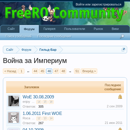
Войти или зарегистрироваться
Сайт
Галерея
Пользователи
Рынок
Вики
Форум
Поиск сообщений
Последние сообщения
Сайт
Форум
Гильд-Бар
Война за Империум
< Назад
1
←
44
45
46
47
48
→
51
Вперёд >
Последнее
Заголовок
сообщение
WoE 30.08.2009
enjoy
...
14
15
16
2 сен 2009
Ответов:
305
1.06.2011 First WOE
Roca
...
12
13
14
21 июн 2011
Ответов:
267