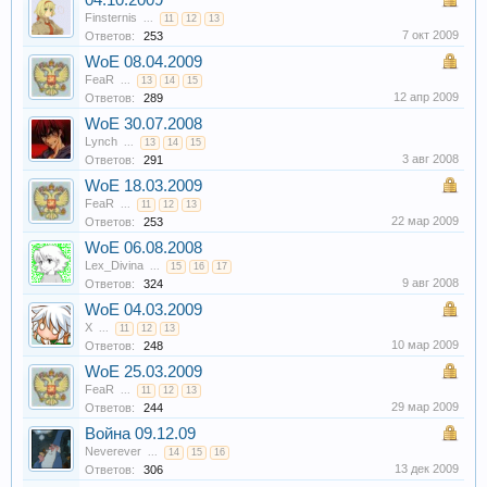
04.10.2009
Finsternis
...
11
12
13
7 окт 2009
Ответов:
253
WoE 08.04.2009
FeaR
...
13
14
15
12 апр 2009
Ответов:
289
WoE 30.07.2008
Lynch
...
13
14
15
3 авг 2008
Ответов:
291
WoE 18.03.2009
FeaR
...
11
12
13
22 мар 2009
Ответов:
253
WoE 06.08.2008
Lex_Divina
...
15
16
17
9 авг 2008
Ответов:
324
WoE 04.03.2009
X
...
11
12
13
10 мар 2009
Ответов:
248
WoE 25.03.2009
FeaR
...
11
12
13
29 мар 2009
Ответов:
244
Война 09.12.09
Neverever
...
14
15
16
13 дек 2009
Ответов:
306