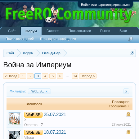
Войти или зарегистрироваться
Сайт
Галерея
Пользователи
Рынок
Вики
Форум
Поиск сообщений
Последние сообщения
Сайт
Форум
Гильд-Бар
Война за Империум
< Назад
1
2
3
4
5
6
→
14
Вперёд >
Фильтры:
WoE:SE
x
x
Последнее
Заголовок
сообщение ↓
25.07.2021
WoE:SE
X
27 июл 2021
Ответов:
7
18.07.2021
WoE:SE
Vilissa