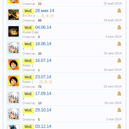
25 май 2014
Ответов:
22
28 мая 14
WoE
В о й н а
...
3
4
5
29 май 2014
Ответов:
88
04.06.14
WoE
Ronlet Dale
4 июн 2014
Ответов:
0
18.06.14
WoE
X
...
2
18 июн 2014
Ответов:
20
16.07.14
WoE
Robin :)
16 июл 2014
Ответов:
1
23.07.14
WoE
Robin :)
...
2
3
4
26 июл 2014
Ответов:
76
17.09.14
WoE
X
18 сен 2014
Ответов:
10
29.10.14
WoE
X
3 ноя 2014
Ответов:
5
03.12.14
WoE