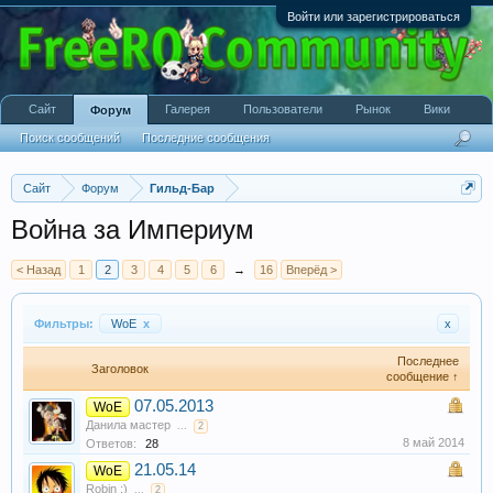
Войти или зарегистрироваться
Сайт
Галерея
Пользователи
Рынок
Вики
Форум
Поиск сообщений
Последние сообщения
Сайт
Форум
Гильд-Бар
Война за Империум
< Назад
1
2
3
4
5
6
→
16
Вперёд >
Фильтры:
WoE
x
x
Последнее
Заголовок
сообщение ↑
07.05.2013
WoE
Данила мастер
...
2
8 май 2014
Ответов:
28
21.05.14
WoE
Robin :)
...
2