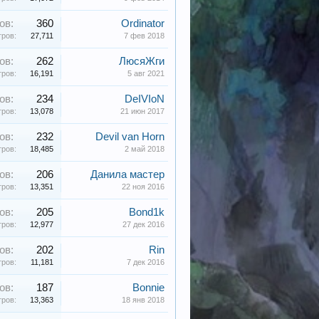
ов:
360
Ordinator
ров:
27,711
7 фев 2018
ов:
262
ЛюсяЖги
ров:
16,191
5 авг 2021
ов:
234
DeIVIoN
ров:
13,078
21 июн 2017
ов:
232
Devil van Horn
ров:
18,485
2 май 2018
ов:
206
Данила мастер
ров:
13,351
22 ноя 2016
ов:
205
Bond1k
ров:
12,977
27 дек 2016
ов:
202
Rin
ров:
11,181
7 дек 2016
ов:
187
Bonnie
ров:
13,363
18 янв 2018