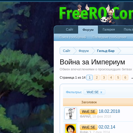
Сайт
Галерея
Польз
Форум
Поиск сообщений
Последние сообщения
Сайт
Форум
Гильд-Бар
Война за Империум
Обмен впечатлениями о произошедших битвах
Страница 1 из 14
1
2
3
4
5
6
Фильтры:
WoE:SE
x
Заголовок
18.02.2018
WoE:SE
ФАРАЙ
,
18 фев 2018
02.02.14
WoE:SE
Robin :)
,
2 фев 2014