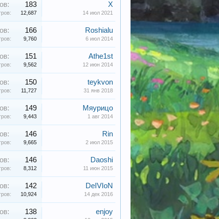
ов:
183
X
ров:
12,687
14 июл 2021
ов:
166
Roshialu
ров:
9,760
6 июл 2014
ов:
151
Athe1st
ров:
9,562
12 июн 2014
ов:
150
teykvon
ров:
11,727
31 янв 2018
ов:
149
Мяурицо
ров:
9,443
1 авг 2014
ов:
146
Rin
ров:
9,665
2 июл 2015
ов:
146
Daoshi
ров:
8,312
11 июн 2015
ов:
142
DeIVIoN
ров:
10,924
14 дек 2016
ов:
138
enjoy