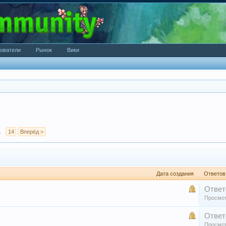
ователи
Рынок
Вики
→
14
Вперёд >
Дата создания
Ответов
Ответ
Просмот
Ответ
Просмот