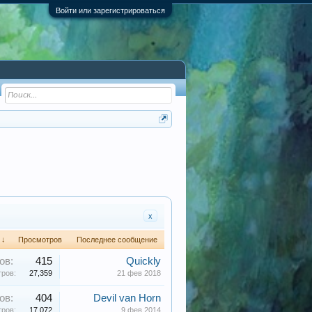
Войти или зарегистрироваться
x
 ↓
Просмотров
Последнее сообщение
ов:
415
Quickly
ров:
27,359
21 фев 2018
ов:
404
Devil van Horn
ров:
17,072
9 фев 2014