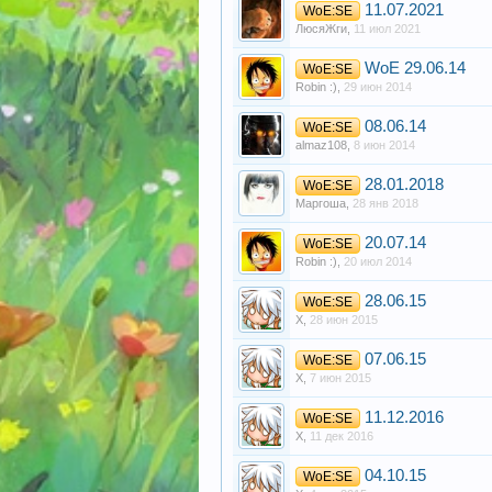
11.07.2021
WoE:SE
ЛюсяЖги
,
11 июл 2021
WoE 29.06.14
WoE:SE
Robin :)
,
29 июн 2014
08.06.14
WoE:SE
almaz108
,
8 июн 2014
28.01.2018
WoE:SE
Маргоша
,
28 янв 2018
20.07.14
WoE:SE
Robin :)
,
20 июл 2014
28.06.15
WoE:SE
X
,
28 июн 2015
07.06.15
WoE:SE
X
,
7 июн 2015
11.12.2016
WoE:SE
X
,
11 дек 2016
04.10.15
WoE:SE