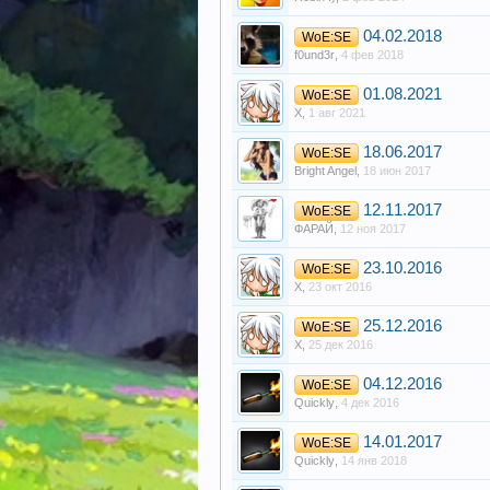
04.02.2018
WoE:SE
f0und3r
,
4 фев 2018
01.08.2021
WoE:SE
X
,
1 авг 2021
18.06.2017
WoE:SE
Bright Angel
,
18 июн 2017
12.11.2017
WoE:SE
ФАРАЙ
,
12 ноя 2017
23.10.2016
WoE:SE
X
,
23 окт 2016
25.12.2016
WoE:SE
X
,
25 дек 2016
04.12.2016
WoE:SE
Quickly
,
4 дек 2016
14.01.2017
WoE:SE
Quickly
,
14 янв 2018