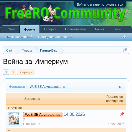
Войти или зарегистрироваться
Сайт
Галерея
Пользователи
Рынок
Вики
Форум
Поиск сообщений
Последние сообщения
Сайт
Форум
Гильд-Бар
Война за Империум
1
2
Вперёд >
Фильтры:
WoE:SE Арунафельц
x
x
Последнее
Заголовок
сообщение
» Важное
14.06.2026
WoE:SE Арунафельц
X
14 июн 2026
Ответов:
1
»