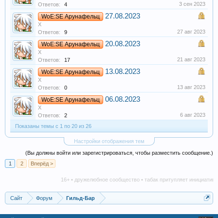
3 сен 2023
Ответов:
4
27.08.2023
WoE:SE Арунафельц
X
27 авг 2023
Ответов:
9
20.08.2023
WoE:SE Арунафельц
X
21 авг 2023
Ответов:
17
13.08.2023
WoE:SE Арунафельц
X
13 авг 2023
Ответов:
0
06.08.2023
WoE:SE Арунафельц
X
6 авг 2023
Ответов:
2
Показаны темы с 1 по 20 из 26
Настройки отображения тем
(Вы должны войти или зарегистрироваться, чтобы разместить сообщение.)
1
2
Вперёд >
16+ • дружелюбное сообщество • табак притупляет инициативу • 
Сайт
Форум
Гильд-Бар