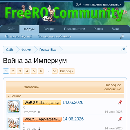
Войти или зарегистрироваться
Сайт
Галерея
Пользователи
Рынок
Вики
Форум
Поиск сообщений
Последние сообщения
Сайт
Форум
Гильд-Бар
Война за Империум
1
2
3
4
5
6
→
51
Вперёд >
Последнее
Заголовок
сообщение
» Важное
14.06.2026
WoE:SE Шварцвальд
X
14 июн 2026
Ответов:
0
14.06.2026
WoE:SE Арунафельц
X
14 июн 2026
Ответов:
1