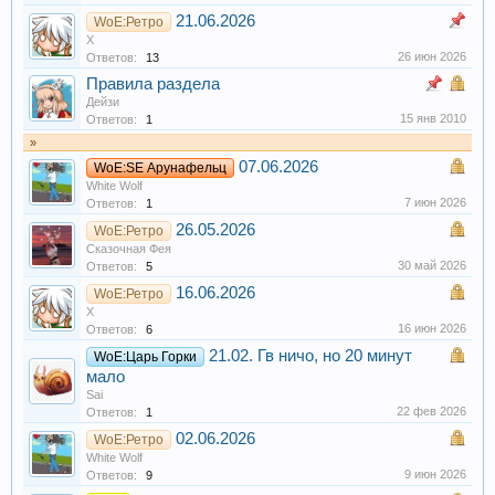
21.06.2026
WoE:Ретро
X
26 июн 2026
Ответов:
13
Правила раздела
Дейзи
15 янв 2010
Ответов:
1
»
07.06.2026
WoE:SE Арунафельц
White Wolf
7 июн 2026
Ответов:
1
26.05.2026
WoE:Ретро
Сказочная Фея
30 май 2026
Ответов:
5
16.06.2026
WoE:Ретро
X
16 июн 2026
Ответов:
6
21.02. Гв ничо, но 20 минут
WoE:Царь Горки
мало
Sai
22 фев 2026
Ответов:
1
02.06.2026
WoE:Ретро
White Wolf
9 июн 2026
Ответов:
9