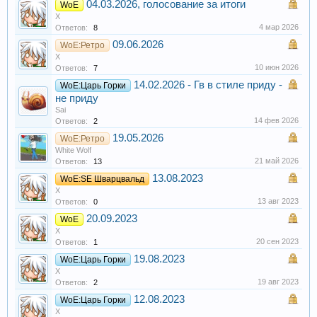
04.03.2026, голосование за итоги
WoE
X
4 мар 2026
Ответов:
8
09.06.2026
WoE:Ретро
X
10 июн 2026
Ответов:
7
14.02.2026 - Гв в стиле приду -
WoE:Царь Горки
не приду
Sai
14 фев 2026
Ответов:
2
19.05.2026
WoE:Ретро
White Wolf
21 май 2026
Ответов:
13
13.08.2023
WoE:SE Шварцвальд
X
13 авг 2023
Ответов:
0
20.09.2023
WoE
X
20 сен 2023
Ответов:
1
19.08.2023
WoE:Царь Горки
X
19 авг 2023
Ответов:
2
12.08.2023
WoE:Царь Горки
X