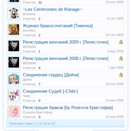
18 ноя 2009
Ответов:
11
~Les Сérémonies de Мariage~
Велеена
15 окт 2009
Ответов:
2
Журнал бракосочетаний [Томочка]
tomo4ka
20 сен 2009
Ответов:
2
Регистрация венчаний 2009 г. [Лепесточек]
BEDbMA
3 мар 2009
Ответов:
1
Регистрация венчаний 2008 г. [Лепесточек]
BEDbMA
7 дек 2008
Ответов:
4
Соединение сердец [Дейзи]
Дейзи
20 ноя 2008
Ответов:
7
Соединение Судеб [-Chibi-]
Чиби
13 июн 2008
Ответов:
0
Регистрация браков [by Розелла Кристофер]
Розелла Кристофер
24 апр 2008
Ответов:
0
Показаны темы с 1 по 10 из 10