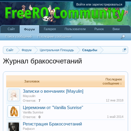
Войти или зарегистрироваться
Сайт
Галерея
Пользователи
Рынок
Вики
Форум
Поиск сообщений
Последние сообщения
Сайт
Форум
Центральная Площадь
Свадьбы
Журнал бракосочетаний
Последнее
Заголовок
сообщение ↓
Записки о венчаниях [Mayulin]
Mayuulin
12 янв 2018
Ответов:
7
Церемонии от "Vanilla Sunrise"
Vanilla Sunrise
1 май 2014
Ответов:
0
Регистрация Бракосочетаний
Рафаэл