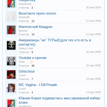
Kaspersky
Deadmau5
30 июл 2009
Ответов:
2
Вконтакте прого ололо
DimitrioM
27 июл 2009
Ответов:
12
Магический Квадрат.
Apostol
21 июл 2009
Ответов:
14
Американцы "не" ТУПыЕ(для тех кто есть в
контакте))
Ловец Снов
16 июл 2009
Ответов:
9
Youtube и прочие
Sonic
...
2
16 июл 2009
Ответов:
36
Girlschool
Lynch
13 июл 2009
Ответов:
7
MC Vagina - I Kill People
Lizard
13 июл 2009
Ответов:
4
Южная Корея подверглась массированной кибер-
атаке
Deadmau5