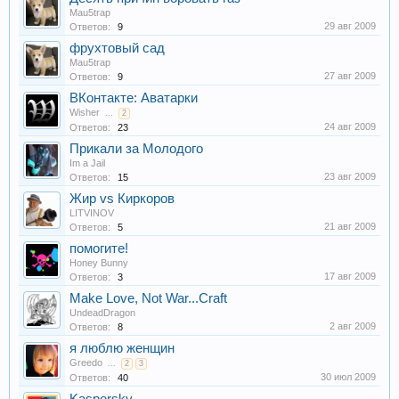
Mau5trap
29 авг 2009
Ответов:
9
фрухтовый сад
Mau5trap
27 авг 2009
Ответов:
9
ВКонтакте: Аватарки
Wisher
...
2
24 авг 2009
Ответов:
23
Прикали за Молодого
Im a Jail
23 авг 2009
Ответов:
15
Жир vs Киркоров
LITVINOV
21 авг 2009
Ответов:
5
помогите!
Honey Bunny
17 авг 2009
Ответов:
3
Make Love, Not War...Craft
UndeadDragon
2 авг 2009
Ответов:
8
я люблю женщин
Greedo
...
2
3
30 июл 2009
Ответов:
40