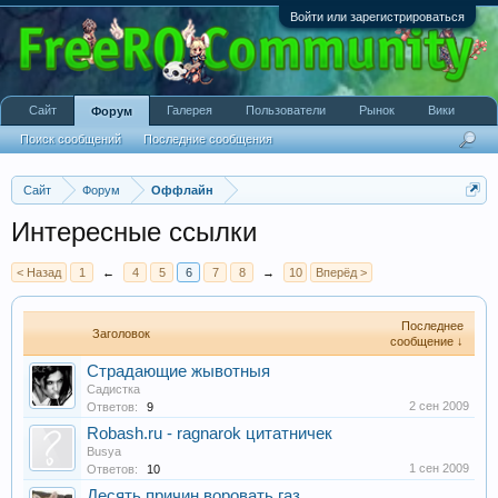
Войти или зарегистрироваться
Сайт
Галерея
Пользователи
Рынок
Вики
Форум
Поиск сообщений
Последние сообщения
Сайт
Форум
Оффлайн
Интересные ссылки
< Назад
1
←
4
5
6
7
8
→
10
Вперёд >
Последнее
Заголовок
сообщение ↓
Страдающие жывотныя
Садистка
2 сен 2009
Ответов:
9
Robash.ru - ragnarok цитатничек
Busya
1 сен 2009
Ответов:
10
Десять причин воровать газ