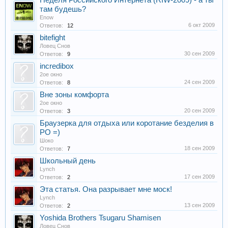
Неделя Российского Интернета (RIW-2009) - а ты
там будешь?
Еnow
6 окт 2009
Ответов:
12
bitefight
Ловец Снов
30 сен 2009
Ответов:
9
incredibox
2ое окно
24 сен 2009
Ответов:
8
Вне зоны комфорта
2ое окно
20 сен 2009
Ответов:
3
Браузерка для отдыха или коротание безделия в
РО =)
Шоко
18 сен 2009
Ответов:
7
Школьный день
Lynch
17 сен 2009
Ответов:
2
Эта статья. Она разрывает мне моск!
Lynch
13 сен 2009
Ответов:
2
Yoshida Brothers Tsugaru Shamisen
Ловец Снов