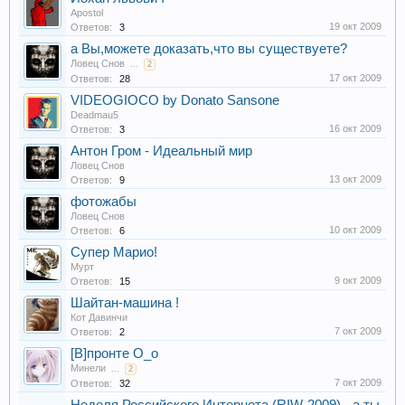
Apostol
19 окт 2009
Ответов:
3
а Вы,можете доказать,что вы существуете?
Ловец Снов
...
2
17 окт 2009
Ответов:
28
VIDEOGIOCO by Donato Sansone
Deadmau5
16 окт 2009
Ответов:
3
Антон Гром - Идеальный мир
Ловец Снов
13 окт 2009
Ответов:
9
фотожабы
Ловец Снов
10 окт 2009
Ответов:
6
Супер Марио!
Мурт
9 окт 2009
Ответов:
15
Шайтан-машина !
Кот Давинчи
7 окт 2009
Ответов:
2
[В]пронте О_о
Минели
...
2
7 окт 2009
Ответов:
32