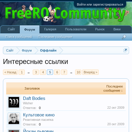
Войти или зарегистрироваться
Сайт
Галерея
Пользователи
Рынок
Вики
Форум
Поиск сообщений
Последние сообщения
Сайт
Форум
Оффлайн
Интересные ссылки
< Назад
1
←
3
4
5
6
7
→
10
Вперёд >
Последнее
Заголовок
сообщение ↓
Daft Bodies
Wisher
22 окт 2009
Ответов:
0
Культовое кино
Реактивная пасипка
20 окт 2009
Ответов:
0
Йохан львович