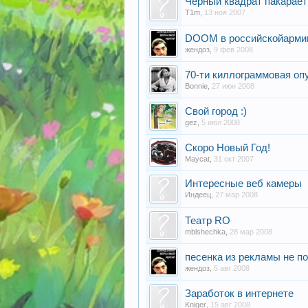
Черный квадрат пакарает
T1m
,
13 ноя 2007
DOOM в российскойарми
жендоз
,
9 фев 2008
70-ти киллограммовая оп
Bonnie
,
27 июн 2008
Свой город :)
gez
,
5 июл 2008
Скоро Новый Год!
Maycat
,
31 окт 2007
Интересные веб камеры
Индеец
,
27 мар 2008
Театр RO
mblshechka
,
28 мар 2008
песенка из рекламы не п
жендоз
,
5 авг 2008
Заработок в интернете
Kniger
,
15 авг 2008