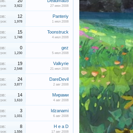
ов:
20
Deadmau5
ров:
3,922
27 июн 2008
ов:
12
Panteriy
ров:
1,978
1 июл 2008
ов:
15
Toonstruck
ров:
1,748
4 июл 2008
ов:
0
gez
ров:
1,230
5 июл 2008
ов:
19
Valkyrie
ров:
2,548
21 июл 2008
ов:
24
DareDevil
ров:
3,877
2 авг 2008
ов:
14
Мирами
ров:
1,610
4 авг 2008
ов:
3
Idzanami
ров:
1,031
6 авг 2008
ов:
8
H e a D
ров:
1,556
17 авг 2008