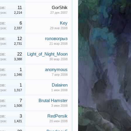
ов:
11
GorShik
ров:
2,214
27 дек 2007
ов:
6
Key
ров:
2,337
29 янв 2008
ов:
12
головогрыз
ров:
2,731
21 мар 2008
ов:
22
Light_of_Night_Moon
ров:
3,388
30 мар 2008
ов:
1
anonymous
ров:
1,346
7 апр 2008
ов:
1
Dalairen
ров:
1,317
1 июн 2008
ов:
7
Brutal Hamster
ров:
1,508
3 июн 2008
ов:
3
RedPersik
ров:
1,421
20 июн 2008