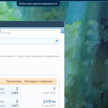
Войти или зарегистрироваться
авные сюжеты - всем этим Вы можете поделиться
Просмотров
Последнее сообщение ↑
ов:
1
X
ров:
1,563
9 дек 2007
ов:
2
[LP]Fan
ров:
1,617
17 дек 2007