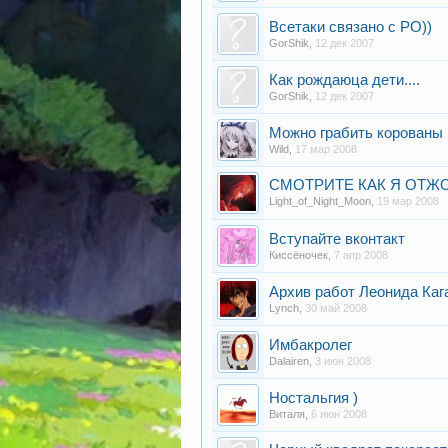
Всетаки связано с РО))
GorShik
,
12 дек 2007
Как рождаюца дети....
GorShik
,
12 дек 2007
Можно грабить корованы
Wild
,
17 мар 2008
СМОТРИТЕ КАК Я ОТЖОГ
Light_of_Night_Moon
,
19 мар 2008
Вступайте вконтакт
Киссёночек
,
7 апр 2008
Архив работ Леонида Каг
Lynch
,
30 май 2008
Имбакролег
Dalairen
,
3 июн 2008
Ностальгия )
Виталя
,
6 июн 2008