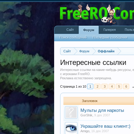
Сайт
Галерея
Польз
Форум
Поиск сообщений
Последние сообщения
Сайт
Форум
Оффлайн
Интересные ссылки
Интересные ссылки на какие-нибудь ресурсы, е
с игроками FreeRO.
Реклама естественно запрещена.
Страница 1 из 10
1
2
3
4
5
6
Заголовок
Мульты для наркоты
GorShik
,
9 дек 2007
Украшайте ваш клиент:)
Amigo
,
16 дек 2007