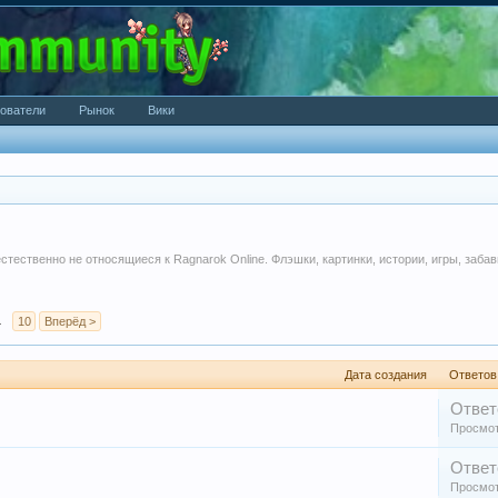
ователи
Рынок
Вики
стественно не относящиеся к Ragnarok Online. Флэшки, картинки, истории, игры, заб
→
10
Вперёд >
Дата создания
Ответов
Ответ
Просмот
Ответ
Просмот