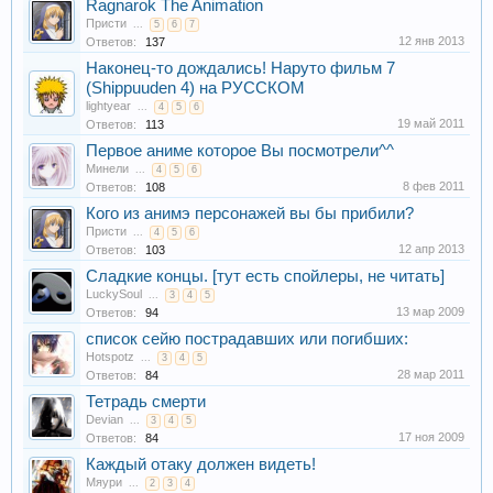
Ragnarok The Animation
Присти
...
5
6
7
12 янв 2013
Ответов:
137
Наконец-то дождались! Наруто фильм 7
(Shippuuden 4) на РУССКОМ
lightyear
...
4
5
6
19 май 2011
Ответов:
113
Первое аниме которое Вы посмотрели^^
Минели
...
4
5
6
8 фев 2011
Ответов:
108
Кого из анимэ персонажей вы бы прибили?
Присти
...
4
5
6
12 апр 2013
Ответов:
103
Сладкие концы. [тут есть спойлеры, не читать]
LuckySoul
...
3
4
5
13 мар 2009
Ответов:
94
список сейю пострадавших или погибших:
Hotspotz
...
3
4
5
28 мар 2011
Ответов:
84
Тетрадь смерти
Devian
...
3
4
5
17 ноя 2009
Ответов:
84
Каждый отаку должен видеть!
Мяури
...
2
3
4