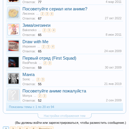
4 мар 2011
Ответов:
77
Посоветуйте сериал или аниме?
Лисенок
...
2
3
4
27 окт 2022
Ответов:
67
Зима/онгоинги
Bakeneko
...
2
3
4
8 июн 2011
Ответов:
65
Draw with Me
Иеремия
...
2
3
4
24 ноя 2009
Ответов:
65
Первый отряд (First Squad)
RedPersik
...
2
3
30 окт 2009
Ответов:
59
Манга
Sonic
...
2
3
21 янв 2019
Ответов:
55
Посоветуйте аниме пожалуйста
Monya
...
2
3
2 сен 2009
Ответов:
52
Показаны темы с 1 по 20 из 94
Настройки отображения тем
(Вы должны войти или зарегистрироваться, чтобы разместить сообщение.)