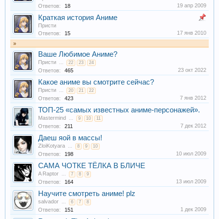
19 апр 2009
Ответов:
18
Краткая история Аниме
Присти
17 янв 2010
Ответов:
15
»
Ваше Любимое Аниме?
Присти
...
22
23
24
23 окт 2022
Ответов:
465
Какое аниме вы смотрите сейчас?
Присти
...
20
21
22
7 янв 2012
Ответов:
423
ТОП-25 «самых известных аниме-персонажей».
Mastermind
...
9
10
11
7 дек 2012
Ответов:
211
Даеш яой в массы!
ZloiKotyara
...
8
9
10
10 июл 2009
Ответов:
198
САМА ЧОТКЕ ТЁЛКА В БЛИЧЕ
A Raptor
...
7
8
9
13 июл 2009
Ответов:
164
Научите смотреть аниме! plz
salvador
...
6
7
8
1 дек 2009
Ответов:
151