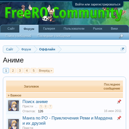
Войти или зарегистрироваться
Сайт
Галерея
Пользователи
Рынок
Вики
Форум
Поиск сообщений
Последние сообщения
Сайт
Форум
Оффлайн
Аниме
1
2
3
4
5
Вперёд >
Последнее
Заголовок
сообщение
» Важное
Поиск аниме
Присти
...
5
6
7
16 июн 2011
Ответов:
126
Манга по РО - Приключения Реми и Мардена
и их друзей
Присти