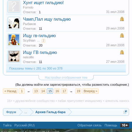
Хунт ищет гильдию!
Forrelo
31 июл 2008
Ответов:
1
Чамп,Пал ищу гильдию
Рыбаков
29 июл 2008
Ответов:
11
Ищу гв-гильдию
Scythian
...
2
28 июл 2008
Ответов:
20
Ищу ГВ гильдию
nekolife
27 июл 2008
Ответов:
11
Показаны темы с 281 по 300 из 378
Настройки отображения тем
(Вы должны войти или зарегистрироваться, чтобы разместить сообщение.)
< Назад
1
←
13
14
15
16
17
→
19
Вперёд >
16+ • дружелюбное сообщество • табак притупляет инициативу • алкоголь наносит в
Форум
...
Архив Гильд-бара
Тайга
Русский (RU)
Обратная связь
Помощь