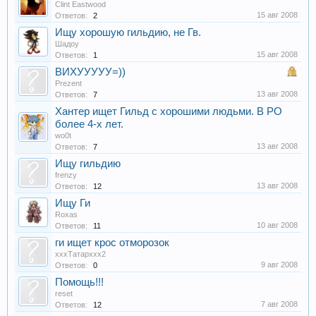
Clint Eastwood
15 авг 2008
Ответов:
2
Ищу хорошую гильдию, не Гв.
Шадоу
15 авг 2008
Ответов:
1
ВИХУУУУУ=))
Prezent
13 авг 2008
Ответов:
7
Хантер ищет Гильд с хорошими людьми. В РО
более 4-х лет.
wo0t
13 авг 2008
Ответов:
7
Ищу гильдию
frenzy
13 авг 2008
Ответов:
12
Ищу Ги
Roxas
10 авг 2008
Ответов:
11
ги ищет крос отморозок
хххТатарххх2
9 авг 2008
Ответов:
0
Помощь!!!
reset
7 авг 2008
Ответов:
12