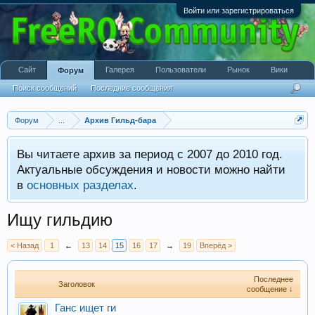
Войти или зарегистрироваться
Сайт
Галерея
Пользователи
Рынок
Вики
Форум
Поиск сообщений
Последние сообщения
Форум
...
Архив Гильд-бара
Вы читаете архив за период с 2007 до 2010 год.
Актуальные обсуждения и новости можно найти
в
основных разделах
.
Ищу гильдию
< Назад
1
←
13
14
15
16
17
→
19
Вперёд >
Последнее
Заголовок
сообщение ↓
Ганс ищет ги