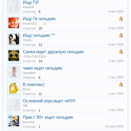
Ищу ГИ
KaspeR
6 авг 2008
Ответов:
8
Ищу Гв гильдию
Asuka113
...
2
5 авг 2008
Ответов:
20
Ищу гильдию ^^
Shinku
5 авг 2008
Ответов:
12
Синка ищет дружную гильдию
~F@nT@zErKa~
3 авг 2008
Ответов:
14
чамп ищет гильдию
Dantalian
2 авг 2008
Ответов:
6
В поисках)
Duck
2 авг 2008
Ответов:
11
Основной персищет ги!!!!!!
Slik
1 авг 2008
Ответов:
1
Прист 90+ ищет гильдию
artemha
31 июл 2008
Ответов:
1