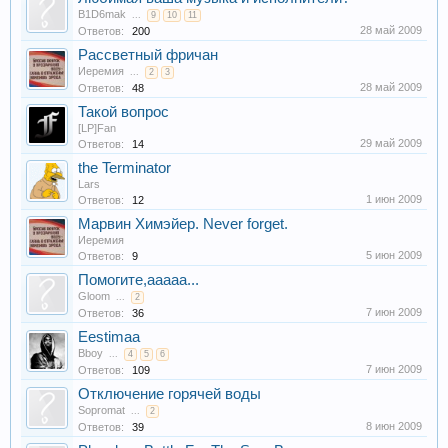
B1D6mak
...
9
10
11
28 май 2009
Ответов:
200
Рассветный фричан
Иеремия
...
2
3
28 май 2009
Ответов:
48
Такой вопрос
[LP]Fan
29 май 2009
Ответов:
14
the Terminator
Lars
1 июн 2009
Ответов:
12
Марвин Химэйер. Never forget.
Иеремия
5 июн 2009
Ответов:
9
Помогите,ааааа...
Gloom
...
2
7 июн 2009
Ответов:
36
Eestimaa
Bboy
...
4
5
6
7 июн 2009
Ответов:
109
Отключение горячей воды
Sopromat
...
2
8 июн 2009
Ответов:
39