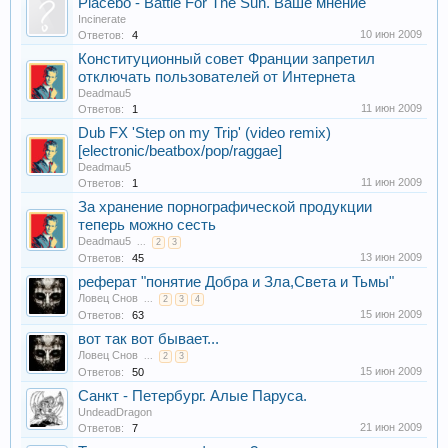
Placebo - Battle For The Sun. Ваше мнение
Incinerate
10 июн 2009
Ответов:
4
Конституционный совет Франции запретил
отключать пользователей от Интернета
Deadmau5
11 июн 2009
Ответов:
1
Dub FX 'Step on my Trip' (video remix)
[electronic/beatbox/pop/raggae]
Deadmau5
11 июн 2009
Ответов:
1
За хранение порнографической продукции
теперь можно сесть
Deadmau5
...
2
3
13 июн 2009
Ответов:
45
реферат "понятие Добра и Зла,Света и Тьмы"
Ловец Снов
...
2
3
4
15 июн 2009
Ответов:
63
вот так вот бывает...
Ловец Снов
...
2
3
15 июн 2009
Ответов:
50
Санкт - Петербург. Алые Паруса.
UndeadDragon
21 июн 2009
Ответов:
7