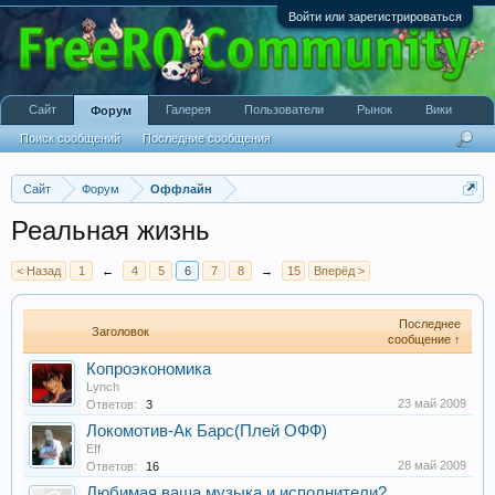
Войти или зарегистрироваться
Сайт
Галерея
Пользователи
Рынок
Вики
Форум
Поиск сообщений
Последние сообщения
Сайт
Форум
Оффлайн
Реальная жизнь
< Назад
1
←
4
5
6
7
8
→
15
Вперёд >
Последнее
Заголовок
сообщение ↑
Копроэкономика
Lynch
23 май 2009
Ответов:
3
Локомотив-Ак Барс(Плей ОФФ)
Eff
28 май 2009
Ответов:
16
Любимая ваша музыка и исполнители?