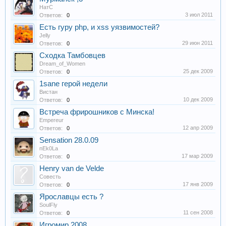
НатС
3 июл 2011
Ответов:
0
Есть гуру php, и xss уязвимостей?
Jelly
29 июн 2011
Ответов:
0
Сходка Тамбовцев
Dream_of_Women
25 дек 2009
Ответов:
0
1sane герой недели
Вистан
10 дек 2009
Ответов:
0
Встреча фрирошников с Минска!
Empereur
12 апр 2009
Ответов:
0
Sensation 28.0.09
nEk0La
17 мар 2009
Ответов:
0
Henry van de Velde
Совесть
17 янв 2009
Ответов:
0
Ярославцы есть ?
SoulFly
11 сен 2008
Ответов:
0
Игромир 2008