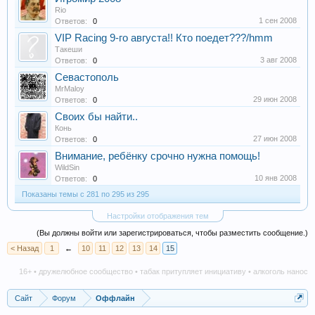
Rio
1 сен 2008
Ответов:
0
VIP Racing 9-го августа!! Кто поедет???/hmm
Такеши
3 авг 2008
Ответов:
0
Севастополь
MrMaloy
29 июн 2008
Ответов:
0
Своих бы найти..
Конь
27 июн 2008
Ответов:
0
Внимание, ребёнку срочно нужна помощь!
WildSin
10 янв 2008
Ответов:
0
Показаны темы с 281 по 295 из 295
Настройки отображения тем
(Вы должны войти или зарегистрироваться, чтобы разместить сообщение.)
< Назад
1
←
10
11
12
13
14
15
16+ • дружелюбное сообщество • табак притупляет инициативу • алкоголь наносит 
Сайт
Форум
Оффлайн