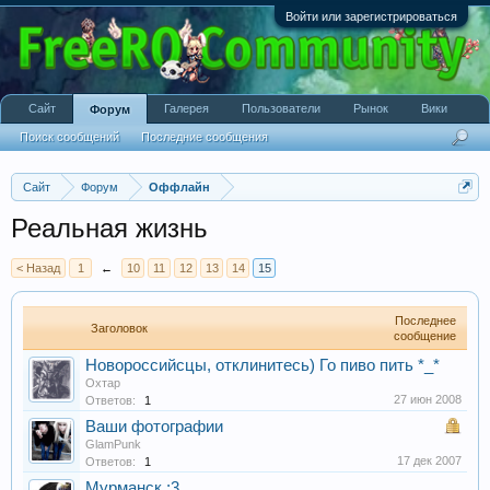
Войти или зарегистрироваться
Сайт
Галерея
Пользователи
Рынок
Вики
Форум
Поиск сообщений
Последние сообщения
Сайт
Форум
Оффлайн
Реальная жизнь
< Назад
1
←
10
11
12
13
14
15
Последнее
Заголовок
сообщение
Новороссийсцы, отклинитесь) Го пиво пить *_*
Охтар
27 июн 2008
Ответов:
1
Ваши фотографии
GlamPunk
17 дек 2007
Ответов:
1
Мурманск ;3