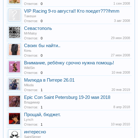
1 сен 2008
Ответов:
0
VIP Racing 9-го августа!! Кто поедет???/hmm
Такеши
3 авг 2008
Ответов:
0
Севастополь
MrMaloy
29 июн 2008
Ответов:
0
Своих бы найти..
Конь
27 июн 2008
Ответов:
0
Внимание, ребёнку срочно нужна помощь!
WildSin
10 янв 2008
Ответов:
0
Милюда в Питере 26.01
Miluda
20 янв 2019
Ответов:
1
Epic Con Saint Petersburg 19-20 мая 2018
Владимир
8 апр 2018
Ответов:
1
Прощай, бюджет.
Lynch
10 мар 2010
Ответов:
1
интересно
SaintSinner