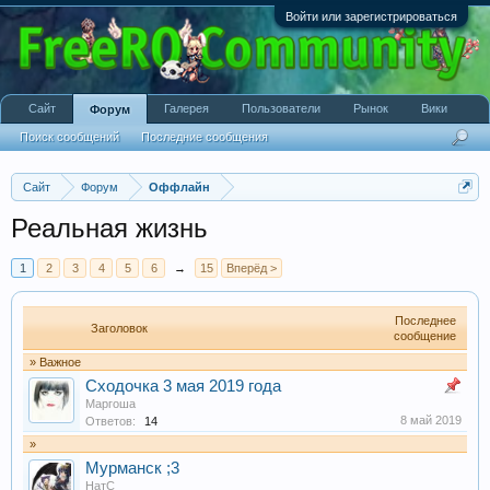
Войти или зарегистрироваться
Сайт
Галерея
Пользователи
Рынок
Вики
Форум
Поиск сообщений
Последние сообщения
Сайт
Форум
Оффлайн
Реальная жизнь
1
2
3
4
5
6
→
15
Вперёд >
Последнее
Заголовок
сообщение
» Важное
Сходочка 3 мая 2019 года
Маргоша
8 май 2019
Ответов:
14
»
Мурманск ;3
НатС