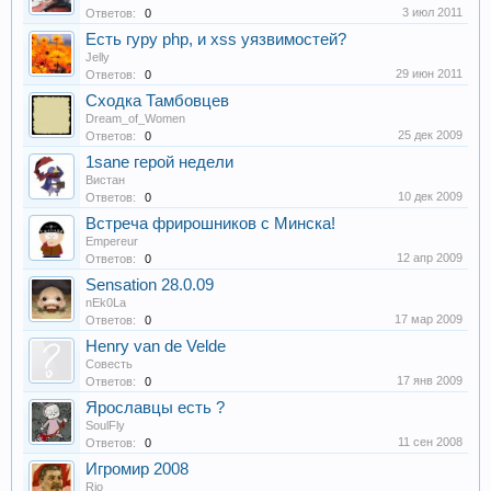
3 июл 2011
Ответов:
0
Есть гуру php, и xss уязвимостей?
Jelly
29 июн 2011
Ответов:
0
Сходка Тамбовцев
Dream_of_Women
25 дек 2009
Ответов:
0
1sane герой недели
Вистан
10 дек 2009
Ответов:
0
Встреча фрирошников с Минска!
Empereur
12 апр 2009
Ответов:
0
Sensation 28.0.09
nEk0La
17 мар 2009
Ответов:
0
Henry van de Velde
Совесть
17 янв 2009
Ответов:
0
Ярославцы есть ?
SoulFly
11 сен 2008
Ответов:
0
Игромир 2008
Rio