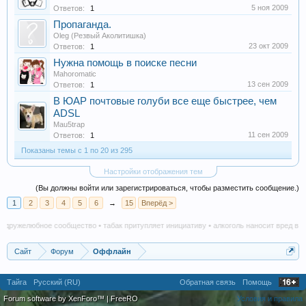
5 ноя 2009
Ответов:
1
Пропаганда.
Oleg (Резвый Аколитишка)
23 окт 2009
Ответов:
1
Нужна помощь в поиске песни
Mahoromatic
13 сен 2009
Ответов:
1
В ЮАР почтовые голуби все еще быстрее, чем
ADSL
Mau5trap
11 сен 2009
Ответов:
1
Показаны темы с 1 по 20 из 295
Настройки отображения тем
(Вы должны войти или зарегистрироваться, чтобы разместить сообщение.)
1
2
3
4
5
6
→
15
Вперёд >
 дружелюбное сообщество • табак притупляет инициативу • алкоголь наносит вред в лю
Сайт
Форум
Оффлайн
Тайга
Русский (RU)
Обратная связь
Помощь
Forum software by XenForo™
|
FreeRO
Условия и правила