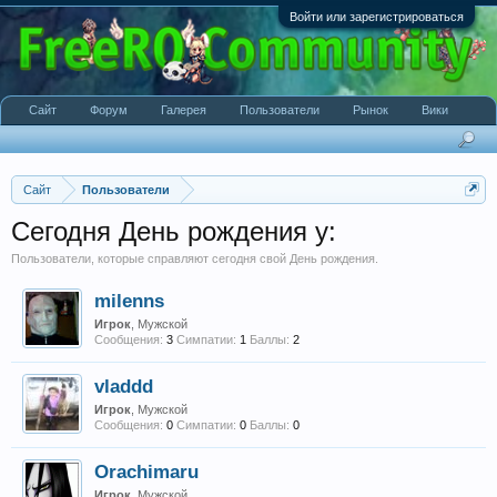
Войти или зарегистрироваться
Сайт
Форум
Галерея
Пользователи
Рынок
Вики
Сайт
Пользователи
Сегодня День рождения у:
Пользователи, которые справляют сегодня свой День рождения.
milenns
Игрок
, Мужской
Сообщения:
3
Симпатии:
1
Баллы:
2
vladdd
Игрок
, Мужской
Сообщения:
0
Симпатии:
0
Баллы:
0
Orachimaru
Игрок
, Мужской